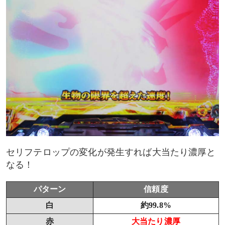
セリフテロップの変化が発生すれば大当たり濃厚と
なる！
パターン
信頼度
白
約99.8%
赤
大当たり濃厚