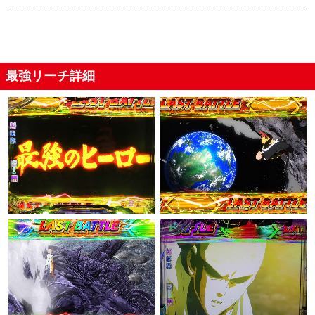
最強リーチ詳細