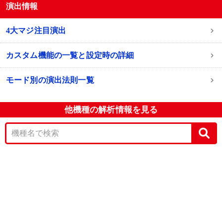
演出情報
4大マジ注目演出
カスタム機能の一覧と設定時の詳細
モード別の演出法則一覧
他機種の解析情報を見る