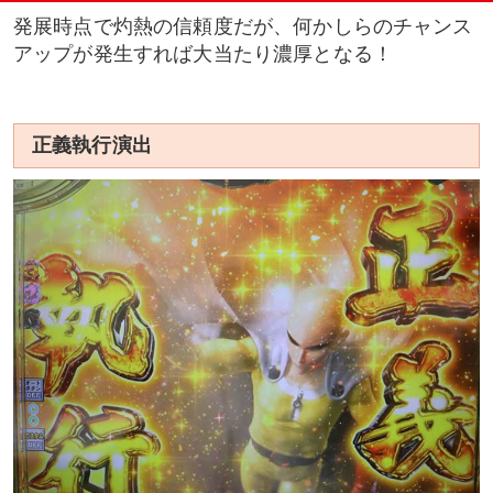
発展時点で灼熱の信頼度だが、何かしらのチャンス
アップが発生すれば大当たり濃厚となる！
正義執行演出