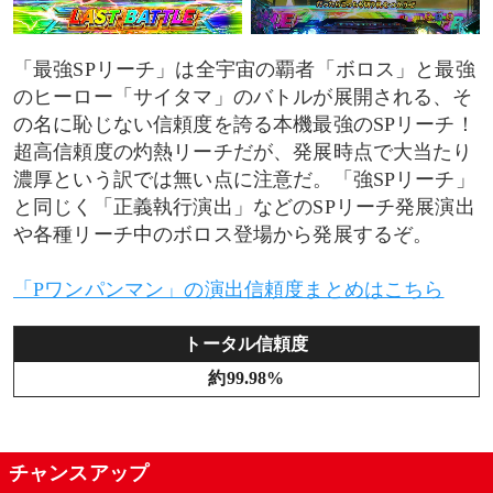
「最強SPリーチ」は全宇宙の覇者「ボロス」と最強
のヒーロー「サイタマ」のバトルが展開される、そ
の名に恥じない信頼度を誇る本機最強のSPリーチ！
超高信頼度の灼熱リーチだが、発展時点で大当たり
濃厚という訳では無い点に注意だ。「強SPリーチ」
と同じく「正義執行演出」などのSPリーチ発展演出
や各種リーチ中のボロス登場から発展するぞ。
「Pワンパンマン」の演出信頼度まとめはこちら
トータル信頼度
約99.98%
チャンスアップ