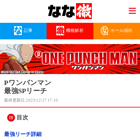
記事
機種解析
ホール傾向
Pワンパンマン
最強SPリーチ
最終更新日:2023/12/27 17:10
目次
最強リーチ詳細