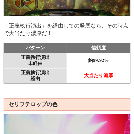
「正義執行演出」を経由しての発展なら、その時点
で大当たり濃厚だ！
パターン
信頼度
正義執行演出
約99.92%
未経由
正義執行演出
大当たり濃厚
経由
セリフテロップの色