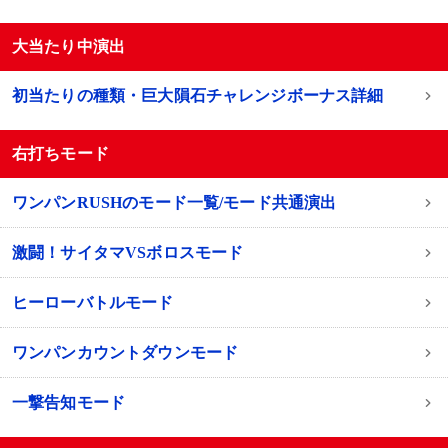
大当たり中演出
初当たりの種類・巨大隕石チャレンジボーナス詳細
右打ちモード
ワンパンRUSHのモード一覧/モード共通演出
激闘！サイタマVSボロスモード
ヒーローバトルモード
ワンパンカウントダウンモード
一撃告知モード